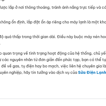
ợc lắp ở nơi thông thoáng, tránh ánh nắng trực tiếp và c
không ổn định, lắp đặt ổn áp riêng cho máy lạnh là một kh
t độ quá thấp trong thời gian dài. Điều này buộc máy nén h
.
o quan trọng về tình trạng hoạt động của hệ thống, chủ yếu
 các nguyên nhân từ đơn giản đến phức tạp, bạn có thể tự 
 đề về gas, tụ điện hay bo mạch, việc liên hệ chuyên gia là
uyên nghiệp, hãy tin tưởng vào dịch vụ của
Sửa Điện Lạn