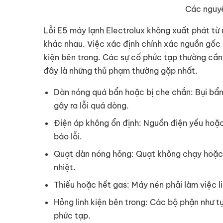
Các nguyê
Lỗi E5 máy lạnh Electrolux không xuất phát từ
khác nhau. Việc xác định chính xác nguồn gốc đò
kiện bên trong. Các sự cố phức tạp thường cần
đây là những thủ phạm thường gặp nhất.
Dàn nóng quá bẩn hoặc bị che chắn: Bụi bẩn
gây ra lỗi quá dòng.
Điện áp không ổn định: Nguồn điện yếu hoặ
báo lỗi.
Quạt dàn nóng hỏng: Quạt không chạy hoặc c
nhiệt.
Thiếu hoặc hết gas: Máy nén phải làm việc li
Hỏng linh kiện bên trong: Các bộ phận như t
phức tạp.