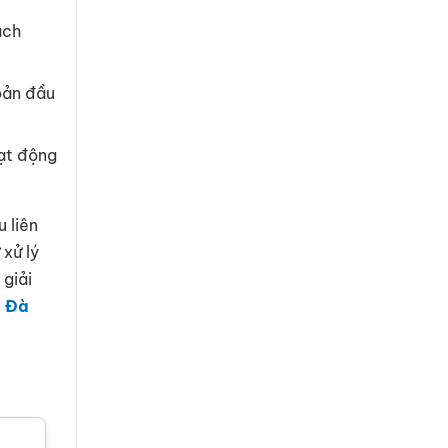
ách
oản đầu
oạt động
 liên
xử lý
 giải
h Đà