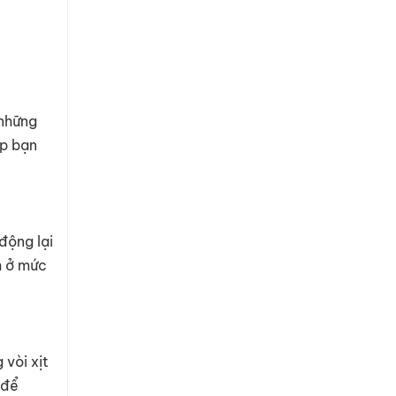
 những
úp bạn
động lại
h ở mức
 vòi xịt
 để