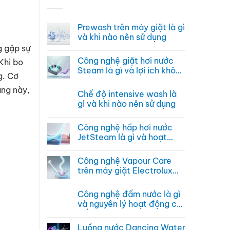
Prewash trên máy giặt là gì
và khi nào nên sử dụng
g gặp sự
Không
có
Công nghệ giặt hơi nước
Khi bo
bình
luận
Steam là gì và lợi ích không
ở
g. Cơ
ngờ
Prewash
Không
trên
có
ạng này,
Chế độ intensive wash là
máy
bình
giặt
luận
gì và khi nào nên sử dụng
là
ở
gì
Công
Không
và
nghệ
có
Công nghệ hấp hơi nước
khi
giặt
bình
nào
hơi
luận
JetSteam là gì và hoạt
nên
nước
ở
động ra sao
sử
Steam
Chế
Không
dụng
là
độ
có
Công nghệ Vapour Care
gì
intensive
bình
và
wash
luận
trên máy giặt Electrolux
lợi
là
ở
hoạt động ra sao
ích
gì
Công
Không
không
và
nghệ
có
Công nghệ đấm nước là gì
ngờ
khi
hấp
bình
nào
hơi
luận
và nguyên lý hoạt động chi
nên
nước
ở
tiết
sử
JetSteam
Công
Không
dụng
là
nghệ
có
Luồng nước Dancing Water
gì
Vapour
bình