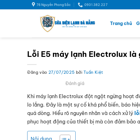
Bỏ
76 Nguyễn Phong Sắc
‭0931.382.227
qua
nội
Trang chủ
G
dung
Lỗi E5 máy lạnh Electrolux là
Đăng vào
27/07/2025
bởi
Tuấn Kiệt
Đánh giá
Khi máy lạnh Electrolux đột ngột ngừng hoạt độ
lo lắng. Đây là một sự cố khá phổ biến, báo h
quá dòng. Hiểu rõ nguyên nhân và cách xử lý
lỗ
phục hoạt động của thiết bị mà còn đảm bảo an
Nội dung