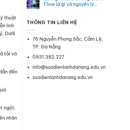
và
Care
luận
Flow là gì và nguyên lý
hoạt
trên
ở
hoạt động
động
máy
Công
Không
ra
giặt
nghệ
có
kỹ thuật
sao
Electrolux
đấm
bình
hoạt
nước
THÔNG TIN LIÊN HỆ
luận
ẫn linh
động
là
ở
ra
gì
Luồng
sao
và
nước
ý. Dưới
nguyên
Dancing
76 Nguyễn Phong Sắc, Cẩm Lệ,
lý
Water
hoạt
Flow
TP. Đà Nẵng
động
là
chi
gì
á tải và
tiết
và
0931.382.227
nguyên
lý
info@suadienlanhdanang.edu.vn
hoạt
động
 dẫn đến
suadienlanhdanang.edu.vn
quá
t ngột.
yên nhân