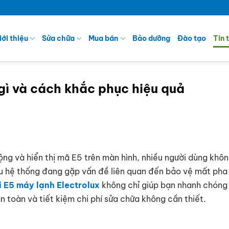
iới thiệu
Sửa chữa
Mua bán
Bảo dưỡng
Đào tạo
Tin 
 gì và cách khắc phục hiệu quả
ng và hiển thị mã E5 trên màn hình, nhiều người dùng khôn
iệu hệ thống đang gặp vấn đề liên quan đến bảo vệ mất ph
i E5 máy lạnh Electrolux
không chỉ giúp bạn nhanh chóng
 toàn và tiết kiệm chi phí sửa chữa không cần thiết.