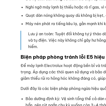
Nghi ngờ máy lạnh bị thiếu hoặc rò rỉ gas, vì
Quạt dàn nóng không quay dù không bị kẹt, 
Máy nén phát ra tiếng kêu lạ, gằn mạnh khi k
Lưu ý an toàn: Tuyệt đối không tự ý tháo 
và tụ điện. Việc này không chỉ gây hư hỏng
hiểm.
Biện pháp phòng tránh lỗi E5 hiệu
Để máy lạnh Electrolux hoạt động bền bỉ và trá
trọng. Áp dụng các thói quen sử dụng và bảo d
giảm thiểu rủi ro hỏng hóc không đáng có, giúp 
Dưới đây là các biện pháp phòng ngừa hiệu quả
Bảo dưỡng định kỳ: Vệ sinh tổng thể cả dàn n
bẩn, nên rút ngắn chu kỳ xuống còn 3-4 thá