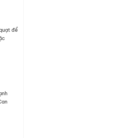
 quạt để
oặc
lạnh
 Can