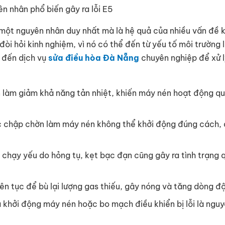
n nhân phổ biến gây ra lỗi E5
 một nguyên nhân duy nhất mà là hệ quả của nhiều vấn đề 
i hỏi kinh nghiệm, vì nó có thể đến từ yếu tố môi trường l
 đến dịch vụ
sửa điều hòa Đà Nẵng
chuyên nghiệp để xử l
 làm giảm khả năng tản nhiệt, khiến máy nén hoạt động qu
c chập chờn làm máy nén không thể khởi động đúng cách,
hạy yếu do hỏng tụ, kẹt bạc đạn cũng gây ra tình trạng 
ên tục để bù lại lượng gas thiếu, gây nóng và tăng dòng độ
ụ khởi động máy nén hoặc bo mạch điều khiển bị lỗi là ngu