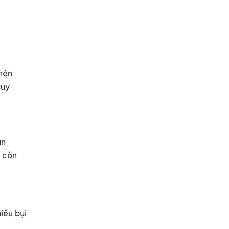
 nén
guy
an
à còn
iều bụi