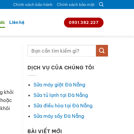
Chính sách bảo hành
Chính sách bảo mật
tức
Liên hệ
0931.382.227
DỊCH VỤ CỦA CHÚNG TÔI
Sửa máy giặt Đà Nẵng
g khỏi
Sửa tủ lạnh tại Đà Nẵng
a hoặc
Sửa điều hòa tại Đà Nẵng
 khôi
Sửa máy sấy Đà Nẵng
BÀI VIẾT MỚI