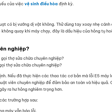
 yếu của việc
vệ sinh điều hòa
định kỳ.
uạt có bị vướng dị vật không. Thử dùng tay xoay nhẹ cánh
ặc không quay khi máy chạy, đây là dấu hiệu của hỏng tụ h
yên nghiệp?
gọi thợ sửa chữa chuyên nghiệp?
định. Nếu đã thực hiện các thao tác cơ bản mà lỗi E5 máy 
 thuật viên chuyên nghiệp để đảm bảo an toàn và hiệu quả.
gây ra hư hỏng nghiêm trọng hơn.
 các trường hợp sau:
ng máy vẫn báo lỗi.