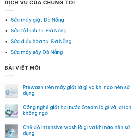
DỊCH VỤ CỦA CHÚNG TÔI
Sửa máy giặt Đà Nẵng
Sửa tủ lạnh tại Đà Nẵng
Sửa điều hòa tại Đà Nẵng
Sửa máy sấy Đà Nẵng
BÀI VIẾT MỚI
Prewash trên máy giặt là gì và khi nào nên sử
dụng
Không
có
Công nghệ giặt hơi nước Steam là gì và lợi ích
bình
luận
không ngờ
ở
Prewash
Không
trên
có
Chế độ intensive wash là gì và khi nào nên sử
máy
bình
giặt
luận
dụng
là
ở