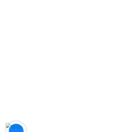
LIÊN KẾT NHANH
Về chúng tôi
Chính sách bảo hành
Chính sách bảo mật
Điều khoản & điều kiện
Liên hệ
DỊCH VỤ
Sửa điều hoà tại Đà Nẵng
Sửa máy giặt tại Đà Nẵng
Sửa tủ lạnh tại Đà Nẵng
Sửa bếp từ Đà Nẵng
Sửa máy sấy Đà Nẵng