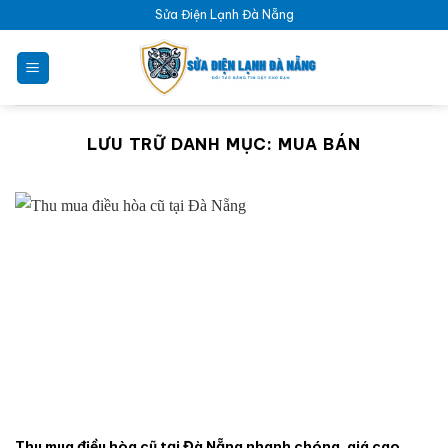
Bỏ
Sửa Điện Lạnh Đà Nẵng
qua
nội
dung
LƯU TRỮ DANH MỤC:
MUA BÁN
Thu mua điều hòa cũ tại Đà Nẵng nhanh chóng, giá cao