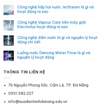
gì
Công
Không
và
nghệ
có
Công nghệ hấp hơi nước JetSteam là gì và
khi
giặt
bình
nào
hơi
luận
hoạt động ra sao
nên
nước
ở
sử
Steam
Chế
Không
dụng
là
độ
có
Công nghệ Vapour Care trên máy giặt
gì
intensive
bình
và
wash
luận
Electrolux hoạt động ra sao
lợi
là
ở
ích
gì
Công
Không
không
và
nghệ
có
Công nghệ đấm nước là gì và nguyên lý hoạt
ngờ
khi
hấp
bình
nào
hơi
luận
động chi tiết
nên
nước
ở
sử
JetSteam
Công
Không
dụng
là
nghệ
có
Luồng nước Dancing Water Flow là gì và
gì
Vapour
bình
và
Care
luận
nguyên lý hoạt động
hoạt
trên
ở
động
máy
Công
Không
ra
giặt
nghệ
có
sao
Electrolux
đấm
bình
hoạt
nước
THÔNG TIN LIÊN HỆ
luận
động
là
ở
ra
gì
Luồng
sao
và
nước
nguyên
Dancing
76 Nguyễn Phong Sắc, Cẩm Lệ, TP. Đà Nẵng
lý
Water
hoạt
Flow
động
là
0931.382.227
chi
gì
tiết
và
info@suadienlanhdanang.edu.vn
nguyên
lý