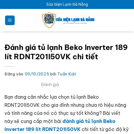
Bỏ
Sửa Điện Lạnh Đà Nẵng
qua
nội
dung
Đánh giá tủ lạnh Beko Inverter 189
lít RDNT201I50VK chi tiết
Đăng vào
09/10/2025
bởi
Tuấn Kiệt
Đánh giá
Bạn đang cân nhắc lựa chọn tủ lạnh Beko
RDNT201I50VK cho gia đình nhưng chưa rõ hiệu năng
và tính năng của nó có thực sự tốt không? Bài viết
này sẽ cung cấp một bài
đánh giá tủ lạnh Beko
Inverter 189 lít RDNT201I50VK
chi tiết từ góc độ kỹ