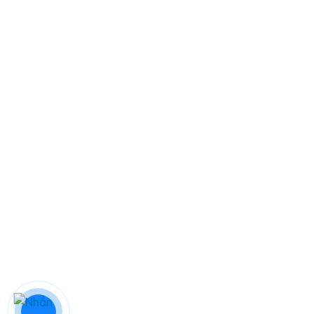
LIÊN KẾT NHANH
Về chúng tôi
Chính sách bảo hành
Chính sách bảo mật
Điều khoản & điều kiện
Liên hệ
DỊCH VỤ
Sửa điều hoà tại Đà Nẵng
Sửa máy giặt tại Đà Nẵng
Sửa tủ lạnh tại Đà Nẵng
Sửa bếp từ Đà Nẵng
Sửa máy sấy Đà Nẵng