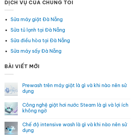
DỊCH VỤ CỦA CHÚNG TÔI
Sửa máy giặt Đà Nẵng
Sửa tủ lạnh tại Đà Nẵng
Sửa điều hòa tại Đà Nẵng
Sửa máy sấy Đà Nẵng
BÀI VIẾT MỚI
Prewash trên máy giặt là gì và khi nào nên sử
dụng
Không
có
Công nghệ giặt hơi nước Steam là gì và lợi ích
bình
luận
không ngờ
ở
Prewash
Không
trên
có
Chế độ intensive wash là gì và khi nào nên sử
máy
bình
giặt
luận
dụng
là
ở