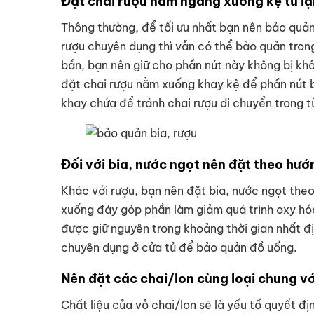
Đặt chai rượu nằm ngang xuống kệ tủ l
Thông thường, để tối ưu nhất bạn nên bảo quản 
rượu chuyên dụng thì vẫn có thể bảo quản trong
bần, bạn nên giữ cho phần nút này không bị khô
đặt chai rượu nằm xuống khay kệ để phần nút b
khay chứa để tránh chai rượu di chuyển trong t
Đối với bia, nước ngọt nên đặt theo hư
Khác với rượu, bạn nên đặt bia, nước ngọt the
xuống đáy góp phần làm giảm quá trình oxy hó
được giữ nguyên trong khoảng thời gian nhất đị
chuyên dụng ở cửa tủ để bảo quản đồ uống.
Nên đặt các chai/lon cùng loại chung v
Chất liệu của vỏ chai/lon sẽ là yếu tố quyết đ