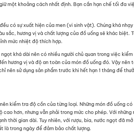
 giữ một khoảng cách nhất định. Bạn cần hạn chế tối đa vi
 đều có sự xuất hiện của men (vi sinh vật). Chúng khá nhạ
 màu sắc, hương vị và chất lượng của đồ uống sẽ khác biệt. 
hỉnh mức nhiệt độ thích hợp.
c ngọt khá dài nên có nhiều người chủ quan trong việc kiểm 
 đến hương vị và độ an toàn của món đồ uống đó. Vậy nên t
chỉ nên sử dụng sản phẩm trước khi hết hạn 1 tháng để thư
ạn nên kiểm tra độ cồn của từng loại. Những món đồ uống có
độ cao hơn, nhưng vẫn phải trong mức cho phép. Với những
nh thời gian dài. Tuy nhiên, với rượu, bia, nước ngọt đã mở
ất là trong ngày để đảm bảo chất lượng.