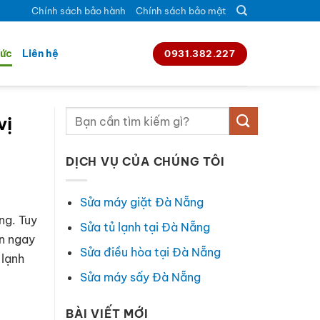
Chính sách bảo hành
Chính sách bảo mật
tức
Liên hệ
0931.382.227
vị
DỊCH VỤ CỦA CHÚNG TÔI
Sửa máy giặt Đà Nẵng
ng. Tuy
Sửa tủ lạnh tại Đà Nẵng
n ngay
Sửa điều hòa tại Đà Nẵng
 lạnh
Sửa máy sấy Đà Nẵng
BÀI VIẾT MỚI