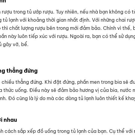
ạnh
rượu trong tủ ướp rượu. Tuy nhiên, nếu nhà bạn không có t
 tủ lạnh với khoảng thời gian nhất định. Với những chai rượ
 thì chất lượng rượu bên trong mới đảm bảo. Chính vì thế, 
ần này luôn tiếp xúc với rượu. Ngoài ra, bạn có thể sử dụ
ủ gây vỡ, bể.
ớng thẳng đứng
o chiều thẳng đứng. Khi đặt đứng, phần men trong bia sẽ 
a thức uống. Điều này sẽ đảm bảo hương vị của bia, nước 
nh. Đó cũng là lý do mà các dòng tủ lạnh luôn thiết kế kha
ới nhau
ịnh cách sắp xếp đồ uống trong tủ lạnh của bạn. Cụ thể với