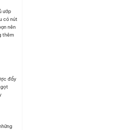
ủ ướp
u có nút
bạn nên
ng thêm
được đẩy
ngọt
y
 những