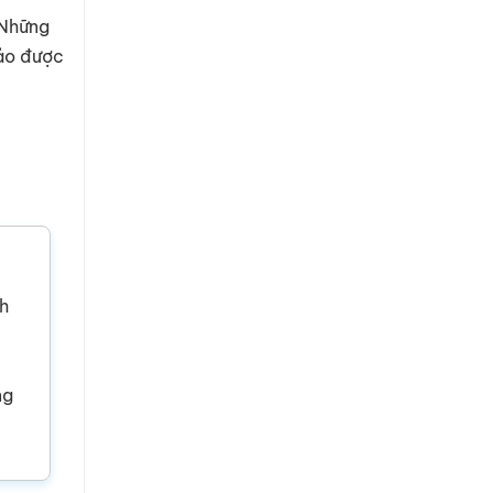
 Những
bảo được
ch
ng