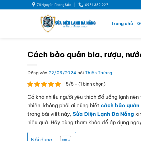
Bỏ
76 Nguyễn Phong Sắc
‭0931.382.227
qua
nội
Trang chủ
G
dung
Cách bảo quản bia, rượu, nước
Đăng vào
22/03/2024
bởi
Thiện Trương
5/5 - (1 bình chọn)
Có khá nhiều người yêu thích đồ uống lạnh nên
nhiên, không phải ai cũng biết
cách bảo quản b
trong bài viết này,
Sửa Điện Lạnh Đà Nẵng
xi
hiệu quả. Hãy cùng tham khảo để áp dụng ngay
Nội dung