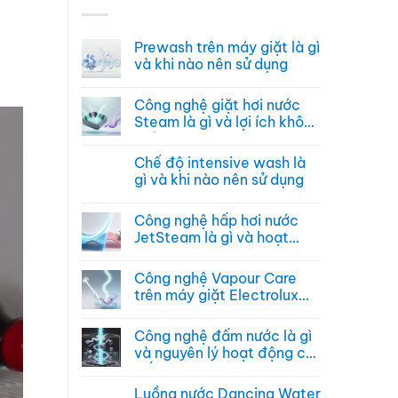
Prewash trên máy giặt là gì
và khi nào nên sử dụng
Không
có
Công nghệ giặt hơi nước
bình
luận
Steam là gì và lợi ích không
ở
ngờ
Prewash
Không
trên
có
Chế độ intensive wash là
máy
bình
giặt
luận
gì và khi nào nên sử dụng
là
ở
gì
Công
Không
và
nghệ
có
Công nghệ hấp hơi nước
khi
giặt
bình
nào
hơi
luận
JetSteam là gì và hoạt
nên
nước
ở
động ra sao
sử
Steam
Chế
Không
dụng
là
độ
có
Công nghệ Vapour Care
gì
intensive
bình
và
wash
luận
trên máy giặt Electrolux
lợi
là
ở
hoạt động ra sao
ích
gì
Công
Không
không
và
nghệ
có
Công nghệ đấm nước là gì
ngờ
khi
hấp
bình
nào
hơi
luận
và nguyên lý hoạt động chi
nên
nước
ở
tiết
sử
JetSteam
Công
Không
dụng
là
nghệ
có
Luồng nước Dancing Water
gì
Vapour
bình