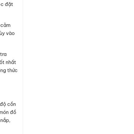
ệc đặt
y cảm
Tùy vào
tra
ốt nhất
ởng thức
 độ cồn
 món đồ
 nắp,