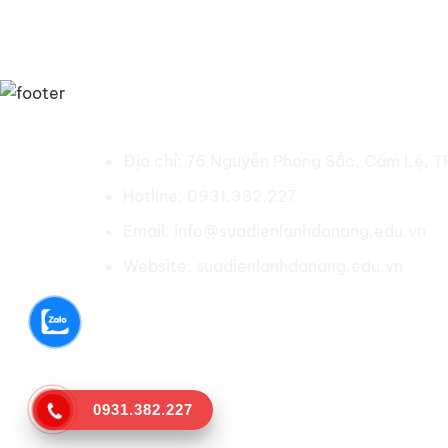
SỬA ĐIỆN LẠNH ĐÀ NẴNG
Địa chỉ: 76 Nguyễn Phong Sắc, Cẩm Lệ, T
Hotline: 0931.382.227
Email: info@suadienlanhdanang.edu.vn
Website: suadienlanhdanang.edu.vn
Social:
0931.382.227