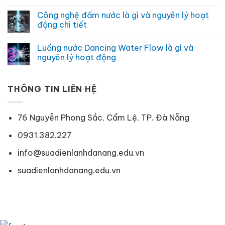
ích
gì
Công
Không
không
và
nghệ
có
Công nghệ đấm nước là gì và nguyên lý hoạt
ngờ
khi
hấp
bình
nào
hơi
luận
động chi tiết
nên
nước
ở
sử
JetSteam
Công
Không
dụng
là
nghệ
có
Luồng nước Dancing Water Flow là gì và
gì
Vapour
bình
và
Care
luận
nguyên lý hoạt động
hoạt
trên
ở
động
máy
Công
Không
ra
giặt
nghệ
có
sao
Electrolux
đấm
bình
hoạt
nước
THÔNG TIN LIÊN HỆ
luận
động
là
ở
ra
gì
Luồng
sao
và
nước
nguyên
Dancing
76 Nguyễn Phong Sắc, Cẩm Lệ, TP. Đà Nẵng
lý
Water
hoạt
Flow
động
là
0931.382.227
chi
gì
tiết
và
info@suadienlanhdanang.edu.vn
nguyên
lý
hoạt
suadienlanhdanang.edu.vn
động