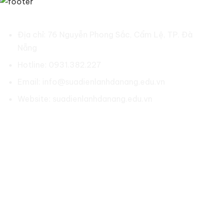
SỬA ĐIỆN LẠNH ĐÀ NẴNG
Địa chỉ: 76 Nguyễn Phong Sắc, Cẩm Lệ, TP. Đà
Nẵng
Hotline: 0931.382.227
Email: info@suadienlanhdanang.edu.vn
Website: suadienlanhdanang.edu.vn
Social:
LIÊN KẾT NHANH
Về chúng tôi
Chính sách bảo hành
Chính sách bảo mật