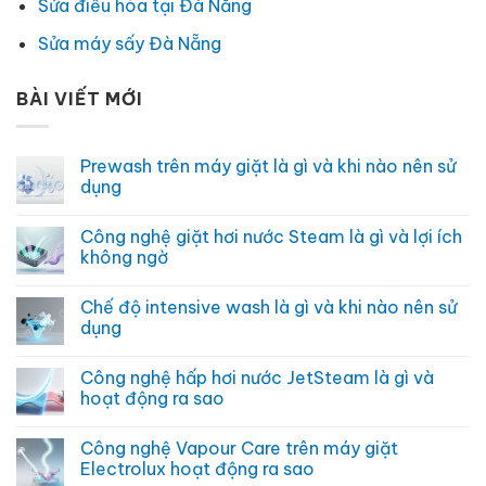
Sửa điều hòa tại Đà Nẵng
Sửa máy sấy Đà Nẵng
BÀI VIẾT MỚI
Prewash trên máy giặt là gì và khi nào nên sử
dụng
Không
có
Công nghệ giặt hơi nước Steam là gì và lợi ích
bình
luận
không ngờ
ở
Prewash
Không
trên
có
Chế độ intensive wash là gì và khi nào nên sử
máy
bình
giặt
luận
dụng
là
ở
gì
Công
Không
và
nghệ
có
Công nghệ hấp hơi nước JetSteam là gì và
khi
giặt
bình
nào
hơi
luận
hoạt động ra sao
nên
nước
ở
sử
Steam
Chế
Không
dụng
là
độ
có
Công nghệ Vapour Care trên máy giặt
gì
intensive
bình
và
wash
luận
Electrolux hoạt động ra sao
lợi
là
ở