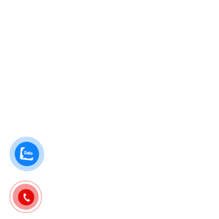
Điều khoản & điều kiện
Liên hệ
DỊCH VỤ
Sửa điều hoà tại Đà Nẵng
Sửa máy giặt tại Đà Nẵng
Sửa tủ lạnh tại Đà Nẵng
Sửa bếp từ Đà Nẵng
Sửa máy sấy Đà Nẵng
2025 © Duy trì bởi
Sửa Điện Lạnh Đà Nẵng