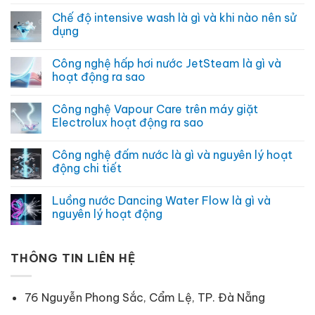
trên
có
Chế độ intensive wash là gì và khi nào nên sử
máy
bình
giặt
luận
dụng
là
ở
gì
Công
Không
và
nghệ
có
Công nghệ hấp hơi nước JetSteam là gì và
khi
giặt
bình
nào
hơi
luận
hoạt động ra sao
nên
nước
ở
sử
Steam
Chế
Không
dụng
là
độ
có
Công nghệ Vapour Care trên máy giặt
gì
intensive
bình
và
wash
luận
Electrolux hoạt động ra sao
lợi
là
ở
ích
gì
Công
Không
không
và
nghệ
có
Công nghệ đấm nước là gì và nguyên lý hoạt
ngờ
khi
hấp
bình
nào
hơi
luận
động chi tiết
nên
nước
ở
sử
JetSteam
Công
Không
dụng
là
nghệ
có
Luồng nước Dancing Water Flow là gì và
gì
Vapour
bình
và
Care
luận
nguyên lý hoạt động
hoạt
trên
ở
động
máy
Công
Không
ra
giặt
nghệ
có
sao
Electrolux
đấm
bình
hoạt
nước
THÔNG TIN LIÊN HỆ
luận
động
là
ở
ra
gì
Luồng
sao
và
nước
nguyên
Dancing
76 Nguyễn Phong Sắc, Cẩm Lệ, TP. Đà Nẵng
lý
Water
hoạt
Flow