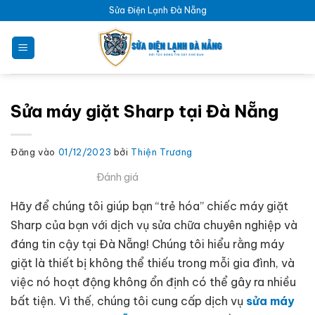
Bỏ
Sửa Điện Lạnh Đà Nẵng
qua
nội
dung
Sửa máy giặt Sharp tại Đà Nẵng
Đăng vào
01/12/2023
bởi
Thiện Trương
Đánh giá
Hãy để chúng tôi giúp bạn “trẻ hóa” chiếc máy giặt
Sharp của bạn với dịch vụ sửa chữa chuyên nghiệp và
đáng tin cậy tại Đà Nẵng! Chúng tôi hiểu rằng máy
giặt là thiết bị không thể thiếu trong mỗi gia đình, và
việc nó hoạt động không ổn định có thể gây ra nhiều
bất tiện. Vì thế, chúng tôi cung cấp dịch vụ
sửa máy