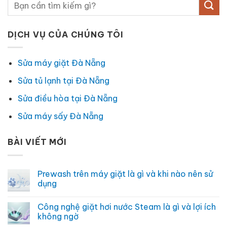
DỊCH VỤ CỦA CHÚNG TÔI
Sửa máy giặt Đà Nẵng
Sửa tủ lạnh tại Đà Nẵng
Sửa điều hòa tại Đà Nẵng
Sửa máy sấy Đà Nẵng
BÀI VIẾT MỚI
Prewash trên máy giặt là gì và khi nào nên sử
dụng
Không
có
Công nghệ giặt hơi nước Steam là gì và lợi ích
bình
luận
không ngờ
ở
Prewash
Không