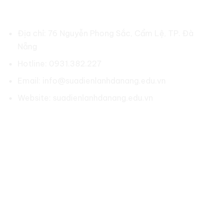
SỬA ĐIỆN LẠNH ĐÀ NẴNG
Địa chỉ: 76 Nguyễn Phong Sắc, Cẩm Lệ, TP. Đà
Nẵng
Hotline: 0931.382.227
Email: info@suadienlanhdanang.edu.vn
Website: suadienlanhdanang.edu.vn
Social:
LIÊN KẾT NHANH
Về chúng tôi
Chính sách bảo hành
Chính sách bảo mật