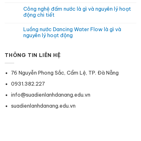
ích
gì
Công
Không
không
và
nghệ
có
Công nghệ đấm nước là gì và nguyên lý hoạt
ngờ
khi
hấp
bình
nào
hơi
luận
động chi tiết
nên
nước
ở
sử
JetSteam
Công
Không
dụng
là
nghệ
có
Luồng nước Dancing Water Flow là gì và
gì
Vapour
bình
và
Care
luận
nguyên lý hoạt động
hoạt
trên
ở
động
máy
Công
Không
ra
giặt
nghệ
có
sao
Electrolux
đấm
bình
hoạt
nước
THÔNG TIN LIÊN HỆ
luận
động
là
ở
ra
gì
Luồng
sao
và
nước
nguyên
Dancing
76 Nguyễn Phong Sắc, Cẩm Lệ, TP. Đà Nẵng
lý
Water
hoạt
Flow
động
là
0931.382.227
chi
gì
tiết
và
info@suadienlanhdanang.edu.vn
nguyên
lý
hoạt
suadienlanhdanang.edu.vn
động