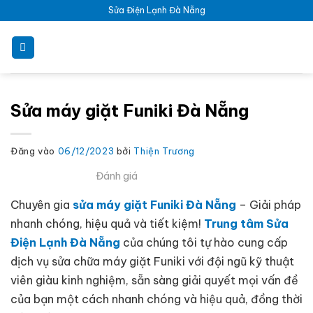
Bỏ
Sửa Điện Lạnh Đà Nẵng
qua
nội
dung
Sửa máy giặt Funiki Đà Nẵng
Đăng vào
06/12/2023
bởi
Thiện Trương
Đánh giá
Chuyên gia
sửa máy giặt Funiki Đà Nẵng
– Giải pháp
nhanh chóng, hiệu quả và tiết kiệm!
Trung tâm Sửa
Điện Lạnh Đà Nẵng
của chúng tôi tự hào cung cấp
dịch vụ sửa chữa máy giặt Funiki với đội ngũ kỹ thuật
viên giàu kinh nghiệm, sẵn sàng giải quyết mọi vấn đề
của bạn một cách nhanh chóng và hiệu quả, đồng thời