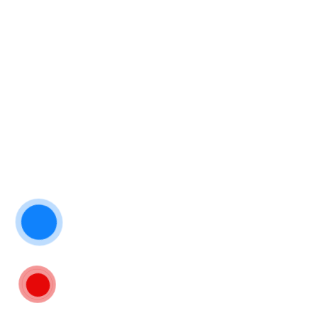
Điều khoản & điều kiện
Liên hệ
DỊCH VỤ
Sửa điều hoà tại Đà Nẵng
Sửa máy giặt tại Đà Nẵng
Sửa tủ lạnh tại Đà Nẵng
Sửa bếp từ Đà Nẵng
Sửa máy sấy Đà Nẵng
2025 © Duy trì bởi
Sửa Điện Lạnh Đà Nẵng