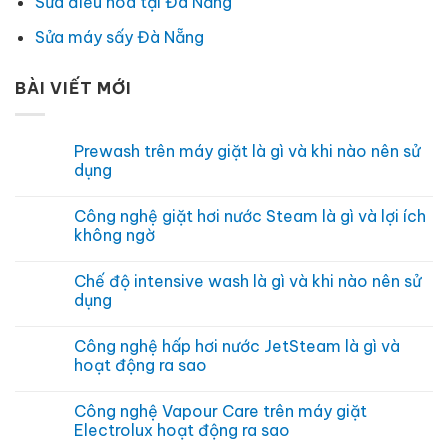
Sửa điều hòa tại Đà Nẵng
Sửa máy sấy Đà Nẵng
BÀI VIẾT MỚI
Prewash trên máy giặt là gì và khi nào nên sử
dụng
Không
có
Công nghệ giặt hơi nước Steam là gì và lợi ích
bình
luận
không ngờ
ở
Prewash
Không
trên
có
Chế độ intensive wash là gì và khi nào nên sử
máy
bình
giặt
luận
dụng
là
ở
gì
Công
Không
và
nghệ
có
Công nghệ hấp hơi nước JetSteam là gì và
khi
giặt
bình
nào
hơi
luận
hoạt động ra sao
nên
nước
ở
sử
Steam
Chế
Không
dụng
là
độ
có
Công nghệ Vapour Care trên máy giặt
gì
intensive
bình
và
wash
luận
Electrolux hoạt động ra sao
lợi
là
ở