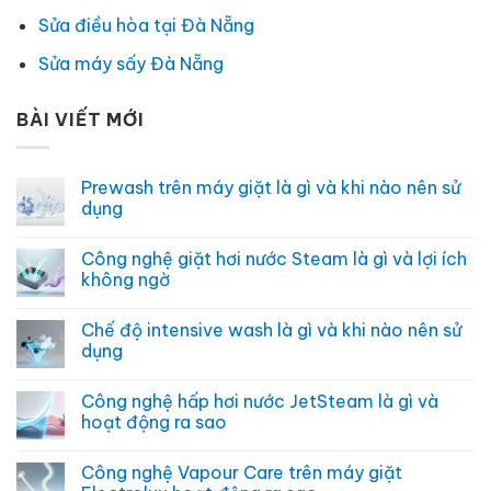
Sửa điều hòa tại Đà Nẵng
Sửa máy sấy Đà Nẵng
BÀI VIẾT MỚI
Prewash trên máy giặt là gì và khi nào nên sử
dụng
Không
có
Công nghệ giặt hơi nước Steam là gì và lợi ích
bình
luận
không ngờ
ở
Prewash
Không
trên
có
Chế độ intensive wash là gì và khi nào nên sử
máy
bình
giặt
luận
dụng
là
ở
gì
Công
Không
và
nghệ
có
Công nghệ hấp hơi nước JetSteam là gì và
khi
giặt
bình
nào
hơi
luận
hoạt động ra sao
nên
nước
ở
sử
Steam
Chế
Không
dụng
là
độ
có
Công nghệ Vapour Care trên máy giặt
gì
intensive
bình
và
wash
luận