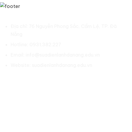
SỬA ĐIỆN LẠNH ĐÀ NẴNG
Địa chỉ: 76 Nguyễn Phong Sắc, Cẩm Lệ, TP. Đà
Nẵng
Hotline: 0931.382.227
Email: info@suadienlanhdanang.edu.vn
Website: suadienlanhdanang.edu.vn
Social:
LIÊN KẾT NHANH
Về chúng tôi
Chính sách bảo hành