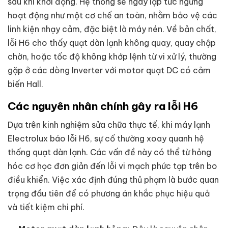
sau khi khởi động. Hệ thống sẽ ngay lập tức ngưng
hoạt động như một cơ chế an toàn, nhằm bảo vệ các
linh kiện nhạy cảm, đặc biệt là máy nén. Về bản chất,
lỗi H6 cho thấy quạt dàn lạnh không quay, quay chập
chờn, hoặc tốc độ không khớp lệnh từ vi xử lý, thường
gặp ở các dòng Inverter với motor quạt DC có cảm
biến Hall.
Các nguyên nhân chính gây ra lỗi H6
Dựa trên kinh nghiệm sửa chữa thực tế, khi máy lạnh
Electrolux báo lỗi H6, sự cố thường xoay quanh hệ
thống quạt dàn lạnh. Các vấn đề này có thể từ hỏng
hóc cơ học đơn giản đến lỗi vi mạch phức tạp trên bo
điều khiển. Việc xác định đúng thủ phạm là bước quan
trọng đầu tiên để có phương án khắc phục hiệu quả
và tiết kiệm chi phí.