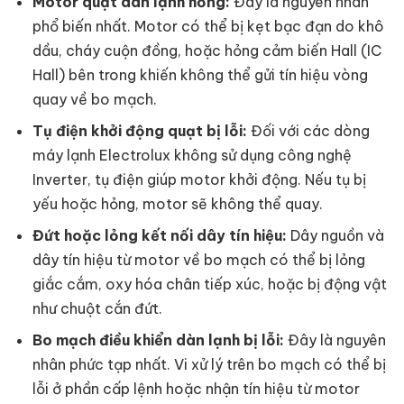
Motor quạt dàn lạnh hỏng:
Đây là nguyên nhân
phổ biến nhất. Motor có thể bị kẹt bạc đạn do khô
dầu, cháy cuộn đồng, hoặc hỏng cảm biến Hall (IC
Hall) bên trong khiến không thể gửi tín hiệu vòng
quay về bo mạch.
Tụ điện khởi động quạt bị lỗi:
Đối với các dòng
máy lạnh Electrolux không sử dụng công nghệ
Inverter, tụ điện giúp motor khởi động. Nếu tụ bị
yếu hoặc hỏng, motor sẽ không thể quay.
Đứt hoặc lỏng kết nối dây tín hiệu:
Dây nguồn và
dây tín hiệu từ motor về bo mạch có thể bị lỏng
giắc cắm, oxy hóa chân tiếp xúc, hoặc bị động vật
như chuột cắn đứt.
Bo mạch điều khiển dàn lạnh bị lỗi:
Đây là nguyên
nhân phức tạp nhất. Vi xử lý trên bo mạch có thể bị
lỗi ở phần cấp lệnh hoặc nhận tín hiệu từ motor