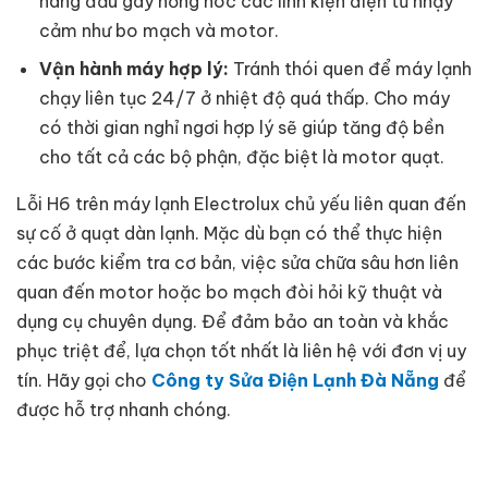
hàng đầu gây hỏng hóc các linh kiện điện tử nhạy
cảm như bo mạch và motor.
Vận hành máy hợp lý:
Tránh thói quen để máy lạnh
chạy liên tục 24/7 ở nhiệt độ quá thấp. Cho máy
có thời gian nghỉ ngơi hợp lý sẽ giúp tăng độ bền
cho tất cả các bộ phận, đặc biệt là motor quạt.
Lỗi H6 trên máy lạnh Electrolux chủ yếu liên quan đến
sự cố ở quạt dàn lạnh. Mặc dù bạn có thể thực hiện
các bước kiểm tra cơ bản, việc sửa chữa sâu hơn liên
quan đến motor hoặc bo mạch đòi hỏi kỹ thuật và
dụng cụ chuyên dụng. Để đảm bảo an toàn và khắc
phục triệt để, lựa chọn tốt nhất là liên hệ với đơn vị uy
tín. Hãy gọi cho
Công ty Sửa Điện Lạnh Đà Nẵng
để
được hỗ trợ nhanh chóng.