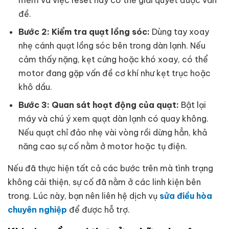
mềm và việc reset này có thể giải quyết được vấn
đề.
Bước 2: Kiểm tra quạt lồng sóc:
Dùng tay xoay
nhẹ cánh quạt lồng sóc bên trong dàn lạnh. Nếu
cảm thấy nặng, kẹt cứng hoặc khó xoay, có thể
motor đang gặp vấn đề cơ khí như kẹt trục hoặc
khô dầu.
Bước 3: Quan sát hoạt động của quạt:
Bật lại
máy và chú ý xem quạt dàn lạnh có quay không.
Nếu quạt chỉ đảo nhẹ vài vòng rồi dừng hẳn, khả
năng cao sự cố nằm ở motor hoặc tụ điện.
Nếu đã thực hiện tất cả các bước trên mà tình trạng
không cải thiện, sự cố đã nằm ở các linh kiện bên
trong. Lúc này, bạn nên liên hệ dịch vụ
sửa điều hòa
chuyên nghiệp
để được hỗ trợ.