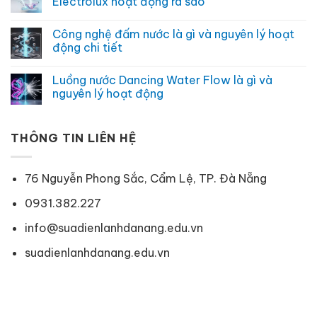
Electrolux hoạt động ra sao
lợi
là
ở
ích
gì
Công
Không
không
và
nghệ
có
Công nghệ đấm nước là gì và nguyên lý hoạt
ngờ
khi
hấp
bình
nào
hơi
luận
động chi tiết
nên
nước
ở
sử
JetSteam
Công
Không
dụng
là
nghệ
có
Luồng nước Dancing Water Flow là gì và
gì
Vapour
bình
và
Care
luận
nguyên lý hoạt động
hoạt
trên
ở
động
máy
Công
Không
ra
giặt
nghệ
có
sao
Electrolux
đấm
bình
hoạt
nước
THÔNG TIN LIÊN HỆ
luận
động
là
ở
ra
gì
Luồng
sao
và
nước
nguyên
Dancing
76 Nguyễn Phong Sắc, Cẩm Lệ, TP. Đà Nẵng
lý
Water
hoạt
Flow
động
là
0931.382.227
chi
gì
tiết
và
info@suadienlanhdanang.edu.vn
nguyên
lý
hoạt
suadienlanhdanang.edu.vn
động