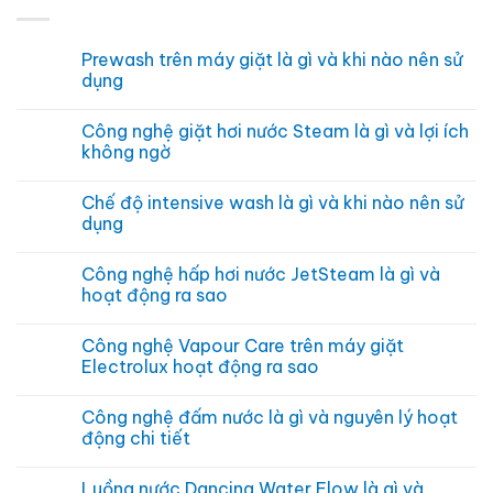
Prewash trên máy giặt là gì và khi nào nên sử
dụng
Không
có
Công nghệ giặt hơi nước Steam là gì và lợi ích
bình
luận
không ngờ
ở
Prewash
Không
trên
có
Chế độ intensive wash là gì và khi nào nên sử
máy
bình
giặt
luận
dụng
là
ở
gì
Công
Không
và
nghệ
có
Công nghệ hấp hơi nước JetSteam là gì và
khi
giặt
bình
nào
hơi
luận
hoạt động ra sao
nên
nước
ở
sử
Steam
Chế
Không
dụng
là
độ
có
Công nghệ Vapour Care trên máy giặt
gì
intensive
bình
và
wash
luận
Electrolux hoạt động ra sao
lợi
là
ở
ích
gì
Công
Không
không
và
nghệ
có
Công nghệ đấm nước là gì và nguyên lý hoạt
ngờ
khi
hấp
bình
nào
hơi
luận
động chi tiết
nên
nước
ở
sử
JetSteam
Công
Không
dụng
là
nghệ
có
Luồng nước Dancing Water Flow là gì và
gì
Vapour
bình