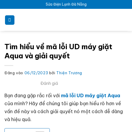
Bỏ
Sửa Điện Lạnh Đà Nẵng
qua
nội
dung
Tìm hiểu về mã lỗi UD máy giặt
Aqua và giải quyết
Đăng vào
06/12/2023
bởi
Thiện Trương
Đánh giá
Bạn đang gặp rắc rối với
mã lỗi UD máy giặt Aqua
của mình? Hãy để chúng tôi giúp bạn hiểu rõ hơn về
vấn đề này và cách giải quyết nó một cách dễ dàng
và hiệu quả.