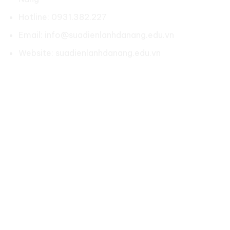
Hotline: 0931.382.227
Email: info@suadienlanhdanang.edu.vn
Website: suadienlanhdanang.edu.vn
Social:
LIÊN KẾT NHANH
Về chúng tôi
Chính sách bảo hành
Chính sách bảo mật
Điều khoản & điều kiện
Liên hệ