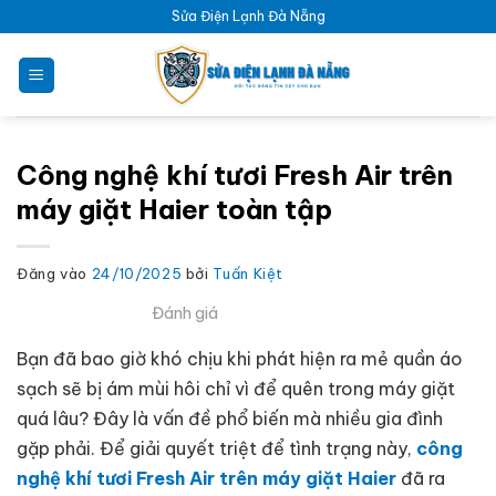
Bỏ
Sửa Điện Lạnh Đà Nẵng
qua
nội
dung
Công nghệ khí tươi Fresh Air trên
máy giặt Haier toàn tập
Đăng vào
24/10/2025
bởi
Tuấn Kiệt
Đánh giá
Bạn đã bao giờ khó chịu khi phát hiện ra mẻ quần áo
sạch sẽ bị ám mùi hôi chỉ vì để quên trong máy giặt
quá lâu? Đây là vấn đề phổ biến mà nhiều gia đình
gặp phải. Để giải quyết triệt để tình trạng này,
công
nghệ khí tươi Fresh Air trên máy giặt Haier
đã ra