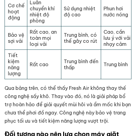
Luân
Cơ chế
chuyển khí
Sử dụng nhiệt
Phun hơi
hoạt
nhiệt độ
độ cao
nước nóng
động
phòng
Rất cao, an
Cao, cần
Bảo vệ
Trung bình, có
toàn mọi
lưu ý với vải
sợi vải
thể gây co rút
loại vải
nhạy cảm
Tiết
kiệm
Trung bình đến
Rất cao
Trung bình
năng
thấp
lượng
Qua bảng trên, có thể thấy Fresh Air không thay thế
công nghệ sấy khô. Thay vào đó, nó là giải pháp bổ
trợ hoàn hảo để giải quyết mùi hôi và ẩm mốc khi bạn
chưa thể phơi đồ ngay. Công nghệ này bảo vệ trang
phục tối ưu và tiết kiệm năng lượng vượt trội.
Đối tượng nào nên lựa chọn máy giặt