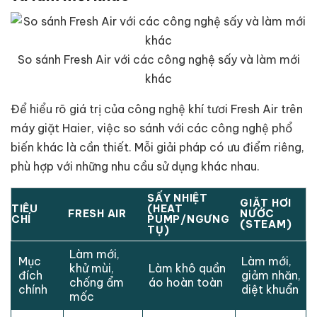
So sánh Fresh Air với các công nghệ sấy và làm mới
khác
Để hiểu rõ giá trị của công nghệ khí tươi Fresh Air trên
máy giặt Haier, việc so sánh với các công nghệ phổ
biến khác là cần thiết. Mỗi giải pháp có ưu điểm riêng,
phù hợp với những nhu cầu sử dụng khác nhau.
SẤY NHIỆT
GIẶT HƠI
TIÊU
(HEAT
FRESH AIR
NƯỚC
CHÍ
PUMP/NGƯNG
(STEAM)
TỤ)
Làm mới,
Mục
Làm mới,
khử mùi,
Làm khô quần
đích
giảm nhăn,
chống ẩm
áo hoàn toàn
chính
diệt khuẩn
mốc