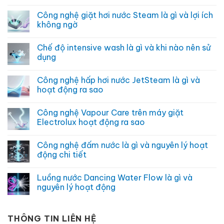
Không
có
Công nghệ giặt hơi nước Steam là gì và lợi ích
bình
luận
không ngờ
ở
Prewash
Không
trên
có
Chế độ intensive wash là gì và khi nào nên sử
máy
bình
giặt
luận
dụng
là
ở
gì
Công
Không
và
nghệ
có
Công nghệ hấp hơi nước JetSteam là gì và
khi
giặt
bình
nào
hơi
luận
hoạt động ra sao
nên
nước
ở
sử
Steam
Chế
Không
dụng
là
độ
có
Công nghệ Vapour Care trên máy giặt
gì
intensive
bình
và
wash
luận
Electrolux hoạt động ra sao
lợi
là
ở
ích
gì
Công
Không
không
và
nghệ
có
Công nghệ đấm nước là gì và nguyên lý hoạt
ngờ
khi
hấp
bình
nào
hơi
luận
động chi tiết
nên
nước
ở
sử
JetSteam
Công
Không
dụng
là
nghệ
có
Luồng nước Dancing Water Flow là gì và
gì
Vapour
bình
và
Care
luận
nguyên lý hoạt động
hoạt
trên
ở
động
máy
Công
Không
ra
giặt
nghệ
có
sao
Electrolux
đấm
bình
hoạt
nước
THÔNG TIN LIÊN HỆ
luận
động
là
ở