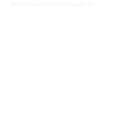
Website: suadienlanhdanang.edu.vn
Social:
LIÊN KẾT NHANH
Về chúng tôi
Chính sách bảo hành
Chính sách bảo mật
Điều khoản & điều kiện
Liên hệ
DỊCH VỤ
Sửa điều hoà tại Đà Nẵng