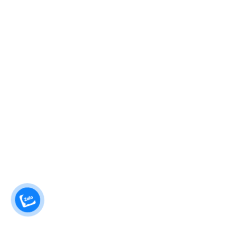
Chính sách bảo hành
Chính sách bảo mật
Điều khoản & điều kiện
Liên hệ
DỊCH VỤ
Sửa điều hoà tại Đà Nẵng
Sửa máy giặt tại Đà Nẵng
Sửa tủ lạnh tại Đà Nẵng
Sửa bếp từ Đà Nẵng
Sửa máy sấy Đà Nẵng