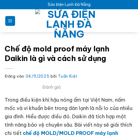
Bỏ
Sửa Điện Lạnh Đà Nẵng
qua
nội
dung
Chế độ mold proof máy lạnh
Daikin là gì và cách sử dụng
Đăng vào
04/11/2025
bởi
Tuấn Kiệt
Đánh giá
Trong điều kiện khí hậu nóng ẩm tại Việt Nam, nấm
mốc và vi khuẩn bên trong dàn lạnh là nỗi lo của nhiều
gia đình. Hiểu được điều đó, Daikin đã tích hợp một
tính năng bảo vệ chuyên sâu. Bài viết này sẽ giải thích
chi tiết
chế độ MOLD/MOLD PROOF máy lạnh