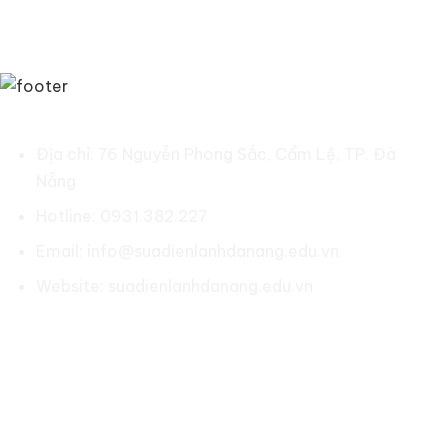
SỬA ĐIỆN LẠNH ĐÀ NẴNG
Địa chỉ: 76 Nguyễn Phong Sắc, Cẩm Lệ, TP. Đà
Nẵng
Hotline: 0931.382.227
Email: info@suadienlanhdanang.edu.vn
Website: suadienlanhdanang.edu.vn
Social:
LIÊN KẾT NHANH
Về chúng tôi