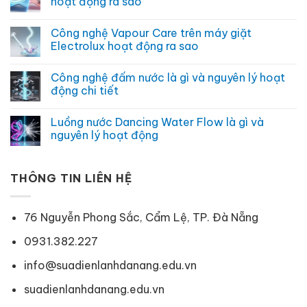
hoạt động ra sao
nên
nước
ở
sử
Steam
Chế
Không
dụng
là
độ
có
Công nghệ Vapour Care trên máy giặt
gì
intensive
bình
và
wash
luận
Electrolux hoạt động ra sao
lợi
là
ở
ích
gì
Công
Không
không
và
nghệ
có
Công nghệ đấm nước là gì và nguyên lý hoạt
ngờ
khi
hấp
bình
nào
hơi
luận
động chi tiết
nên
nước
ở
sử
JetSteam
Công
Không
dụng
là
nghệ
có
Luồng nước Dancing Water Flow là gì và
gì
Vapour
bình
và
Care
luận
nguyên lý hoạt động
hoạt
trên
ở
động
máy
Công
Không
ra
giặt
nghệ
có
sao
Electrolux
đấm
bình
hoạt
nước
THÔNG TIN LIÊN HỆ
luận
động
là
ở
ra
gì
Luồng
sao
và
nước
nguyên
Dancing
76 Nguyễn Phong Sắc, Cẩm Lệ, TP. Đà Nẵng
lý
Water
hoạt
Flow
động
là
0931.382.227
chi
gì
tiết
và
info@suadienlanhdanang.edu.vn
nguyên
lý
hoạt
suadienlanhdanang.edu.vn
động