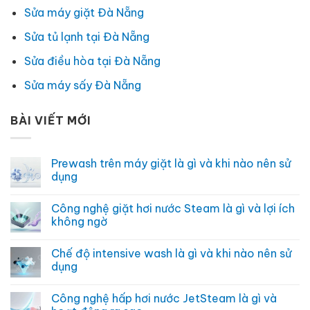
Sửa máy giặt Đà Nẵng
Sửa tủ lạnh tại Đà Nẵng
Sửa điều hòa tại Đà Nẵng
Sửa máy sấy Đà Nẵng
BÀI VIẾT MỚI
Prewash trên máy giặt là gì và khi nào nên sử
dụng
Không
có
Công nghệ giặt hơi nước Steam là gì và lợi ích
bình
luận
không ngờ
ở
Prewash
Không
trên
có
Chế độ intensive wash là gì và khi nào nên sử
máy
bình
giặt
luận
dụng
là
ở
gì
Công
Không
và
nghệ
có
Công nghệ hấp hơi nước JetSteam là gì và
khi
giặt
bình
nào
hơi
luận