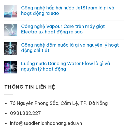
gì
Công
Không
và
nghệ
có
Công nghệ hấp hơi nước JetSteam là gì và
khi
giặt
bình
nào
hơi
luận
hoạt động ra sao
nên
nước
ở
sử
Steam
Chế
Không
dụng
là
độ
có
Công nghệ Vapour Care trên máy giặt
gì
intensive
bình
và
wash
luận
Electrolux hoạt động ra sao
lợi
là
ở
ích
gì
Công
Không
không
và
nghệ
có
Công nghệ đấm nước là gì và nguyên lý hoạt
ngờ
khi
hấp
bình
nào
hơi
luận
động chi tiết
nên
nước
ở
sử
JetSteam
Công
Không
dụng
là
nghệ
có
Luồng nước Dancing Water Flow là gì và
gì
Vapour
bình
và
Care
luận
nguyên lý hoạt động
hoạt
trên
ở
động
máy
Công
Không
ra
giặt
nghệ
có
sao
Electrolux
đấm
bình
hoạt
nước
THÔNG TIN LIÊN HỆ
luận
động
là
ở
ra
gì
Luồng
sao
và
nước
nguyên
Dancing
76 Nguyễn Phong Sắc, Cẩm Lệ, TP. Đà Nẵng
lý
Water
hoạt
Flow
động
là
0931.382.227
chi
gì
tiết
và
info@suadienlanhdanang.edu.vn
nguyên
lý