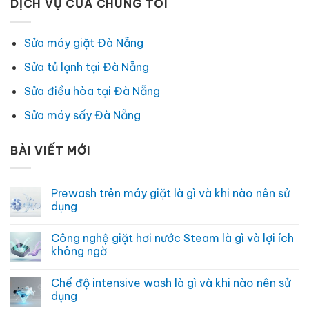
DỊCH VỤ CỦA CHÚNG TÔI
Sửa máy giặt Đà Nẵng
Sửa tủ lạnh tại Đà Nẵng
Sửa điều hòa tại Đà Nẵng
Sửa máy sấy Đà Nẵng
BÀI VIẾT MỚI
Prewash trên máy giặt là gì và khi nào nên sử
dụng
Không
có
Công nghệ giặt hơi nước Steam là gì và lợi ích
bình
luận
không ngờ
ở
Prewash
Không
trên
có
Chế độ intensive wash là gì và khi nào nên sử
máy
bình
giặt
luận
dụng
là
ở