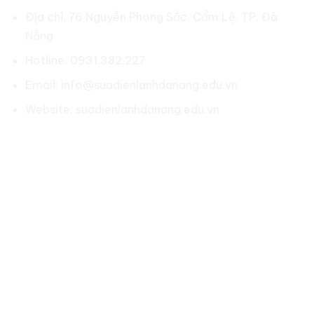
Địa chỉ: 76 Nguyễn Phong Sắc, Cẩm Lệ, TP. Đà
Nẵng
Hotline: 0931.382.227
Email: info@suadienlanhdanang.edu.vn
Website: suadienlanhdanang.edu.vn
Social:
LIÊN KẾT NHANH
Về chúng tôi
Chính sách bảo hành
Chính sách bảo mật
Điều khoản & điều kiện