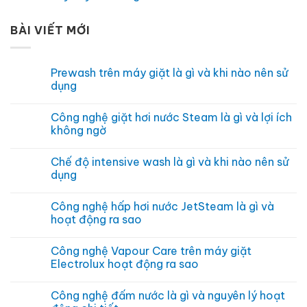
BÀI VIẾT MỚI
Prewash trên máy giặt là gì và khi nào nên sử
dụng
Không
có
Công nghệ giặt hơi nước Steam là gì và lợi ích
bình
luận
không ngờ
ở
Prewash
Không
trên
có
Chế độ intensive wash là gì và khi nào nên sử
máy
bình
giặt
luận
dụng
là
ở
gì
Công
Không
và
nghệ
có
Công nghệ hấp hơi nước JetSteam là gì và
khi
giặt
bình
nào
hơi
luận
hoạt động ra sao
nên
nước
ở
sử
Steam
Chế
Không
dụng
là
độ
có
Công nghệ Vapour Care trên máy giặt
gì
intensive
bình
và
wash
luận
Electrolux hoạt động ra sao
lợi
là
ở
ích
gì
Công
Không
không
và
nghệ
có
Công nghệ đấm nước là gì và nguyên lý hoạt
ngờ
khi
hấp
bình
nào
hơi
luận